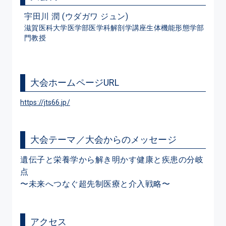
宇田川 潤 (ウダガワ ジュン)
滋賀医科大学医学部医学科解剖学講座生体機能形態学部
門教授
大会ホームページURL
https://jts66.jp/
大会テーマ／大会からのメッセージ
遺伝子と栄養学から解き明かす健康と疾患の分岐
点

〜未来へつなぐ超先制医療と介入戦略〜
アクセス