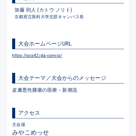
加藤 則人 (カトウ ノリト)
京都府立医科大学北部キャンパス長
大会ホームページURL
https://jscs42.jda-conv.jp/
大会テーマ／大会からのメッセージ
皮膚悪性腫瘍の医療－新潮流
アクセス
主会場
みやこめっせ