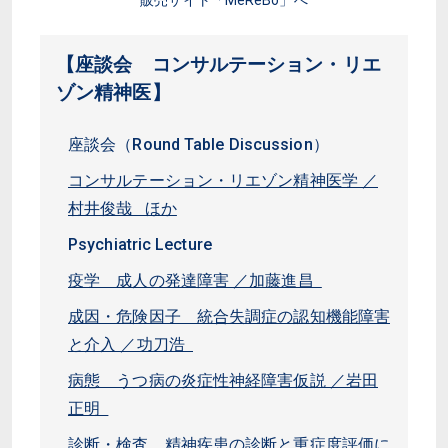
販売サイト「MeReBo」へ
【座談会 コンサルテーション・リエ
ゾン精神医】
座談会（Round Table Discussion）
コンサルテーション・リエゾン精神医学 ／
村井俊哉 ほか
Psychiatric Lecture
疫学 成人の発達障害 ／加藤進昌
成因・危険因子 統合失調症の認知機能障害
と介入 ／功刀浩
病態 うつ病の炎症性神経障害仮説 ／岩田
正明
診断・検査 精神疾患の診断と重症度評価に