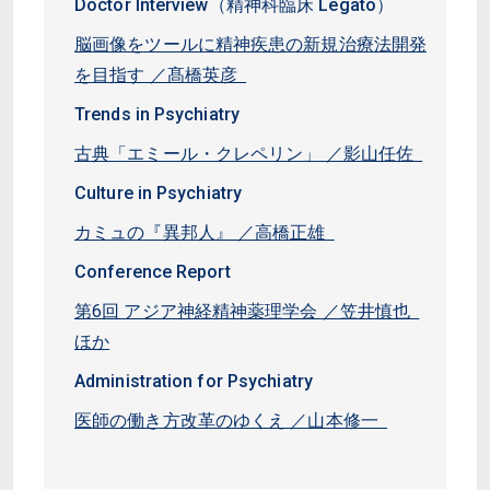
Doctor Interview（精神科臨床 Legato）
脳画像をツールに精神疾患の新規治療法開発
を目指す ／髙橋英彦
Trends in Psychiatry
古典「エミール・クレペリン」 ／影山任佐
Culture in Psychiatry
カミュの『異邦人』 ／高橋正雄
Conference Report
第6回 アジア神経精神薬理学会 ／笠井慎也
ほか
Administration for Psychiatry
医師の働き方改革のゆくえ ／山本修一