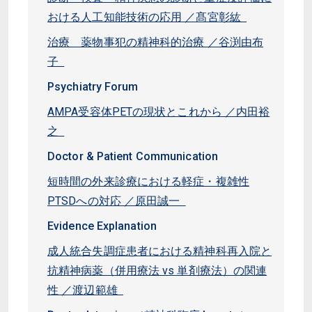
おける人工知能技術の応用 ／髙宮彰紘
治療 薬物事犯の精神科的治療 ／谷渕由布
子
Psychiatry Forum
AMPA受容体PETの現状とこれから ／内田裕
之
Doctor & Patient Communication
短時間の外来診療における軽症・複雑性
PTSDへの対応 ／原田誠一
Evidence Explanation
成人統合失調症患者における精神科再入院と
抗精神病薬（併用療法 vs 単剤療法）の関連
性 ／渡辺範雄