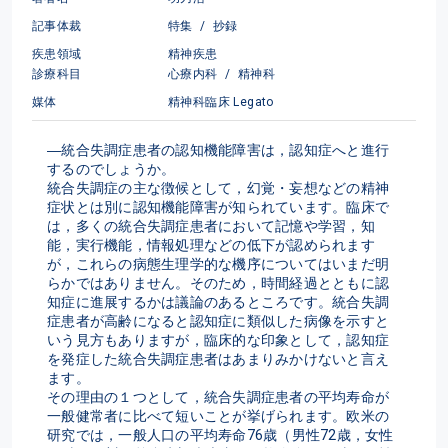
記事体裁
特集
/
抄録
疾患領域
精神疾患
診療科目
心療内科
/
精神科
媒体
精神科臨床 Legato
―統合失調症患者の認知機能障害は，認知症へと進行
するのでしょうか。
統合失調症の主な徴候として，幻覚・妄想などの精神
症状とは別に認知機能障害が知られています。臨床で
は，多くの統合失調症患者において記憶や学習，知
能，実行機能，情報処理などの低下が認められます
が，これらの病態生理学的な機序についてはいまだ明
らかではありません。そのため，時間経過とともに認
知症に進展するかは議論のあるところです。統合失調
症患者が高齢になると認知症に類似した病像を示すと
いう見方もありますが，臨床的な印象として，認知症
を発症した統合失調症患者はあまりみかけないと言え
ます。
その理由の１つとして，統合失調症患者の平均寿命が
一般健常者に比べて短いことが挙げられます。欧米の
研究では，一般人口の平均寿命76歳（男性72歳，女性