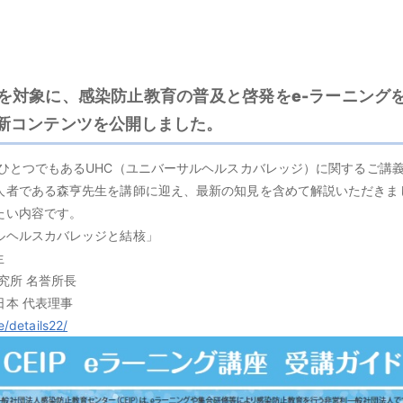
を対象に、感染防止教育の普及と啓発をe-ラーニング
新コンテンツを公開しました。
のひとつでもあるUHC（ユニバーサルヘルスカバレッジ）に関するご講
人者である森亨先生を講師に迎え、最新の知見を含めて解説いただきま
たい内容です。
ルヘルスカバレッジと結核」
生
究所 名誉所長
本 代表理事
e/details22/