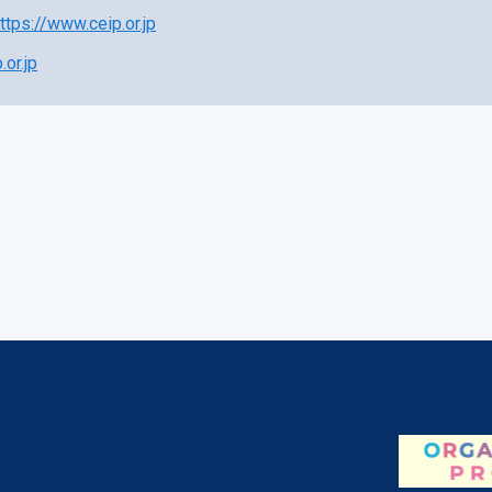
ttps://www.ceip.or.jp
or.jp