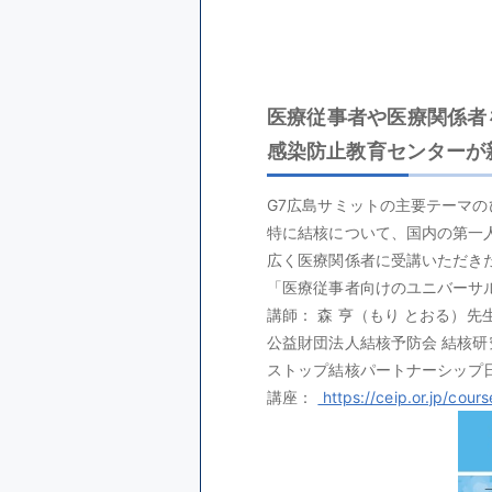
医療従事者や医療関係者
感染防止教育センターが
G7広島サミットの主要テーマ
特に結核について、国内の第一
広く医療関係者に受講いただき
「医療従事者向けのユニバーサ
講師： 森 亨（もり とおる）先
公益財団法人結核予防会 結核研
ストップ結核パートナーシップ日
講座： 
 https://ceip.or.jp/cours