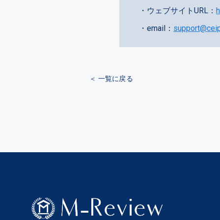
・ウェブサイトURL：
h
・email：
support@ceip.
＜ 一覧に戻る