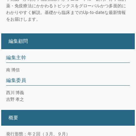
薬・免疫療法にかかわるトピックスをグローバルかつ多面的に
わかりやすく解説。基礎から臨床までのUp-to-dateな最新情報
をお届けします。
編集顧問
編集主幹
南 博信
編集委員
西川 博義
吉野 孝之
概要
発行形態：年２回（３月、９月）