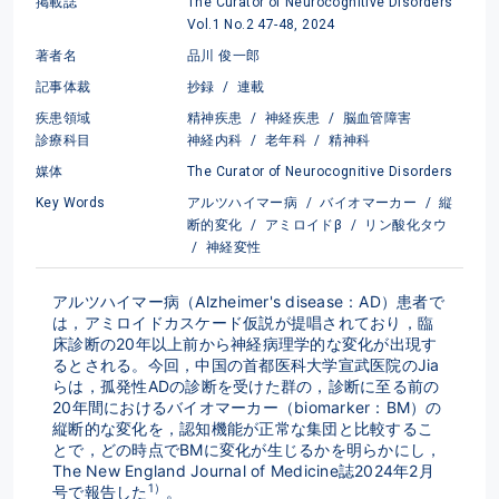
掲載誌
The Curator of Neurocognitive Disorders
Vol.1 No.2 47-48, 2024
著者名
品川 俊一郎
記事体裁
抄録
/
連載
疾患領域
精神疾患
/
神経疾患
/
脳血管障害
診療科目
神経内科
/
老年科
/
精神科
媒体
The Curator of Neurocognitive Disorders
Key Words
アルツハイマー病
/
バイオマーカー
/
縦
断的変化
/
アミロイドβ
/
リン酸化タウ
/
神経変性
アルツハイマー病（Alzheimer's disease：AD）患者で
は，アミロイドカスケード仮説が提唱されており，臨
床診断の20年以上前から神経病理学的な変化が出現す
るとされる。今回，中国の首都医科大学宣武医院のJia
らは，孤発性ADの診断を受けた群の，診断に至る前の
20年間におけるバイオマーカー（biomarker：BM）の
縦断的な変化を，認知機能が正常な集団と比較するこ
とで，どの時点でBMに変化が生じるかを明らかにし，
The New England Journal of Medicine誌2024年2月
1）
号で報告した
。