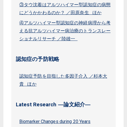
③タウ沈着はアルツハイマー型認知症の病態
にどうかかわるのか？ ／田原奈生 ほか
④アルツハイマー型認知症の神経病理から考
える抗アルツハイマー病治療のトランスレー
ショナルリサーチ ／陸雄一
認知症の予防戦略
認知症予防を目指した多因子介入 ／杉本大
貴 ほか
Latest Research ―論文紹介―
Biomarker Changes during 20 Years