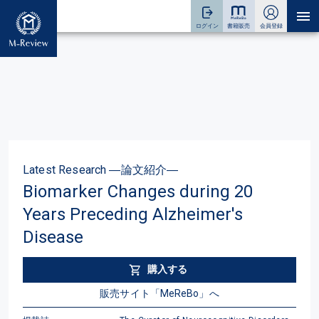
Latest Research ―論文紹介―
Biomarker Changes during 20
Years Preceding Alzheimer's
Disease
購入する
販売サイト「MeReBo」へ