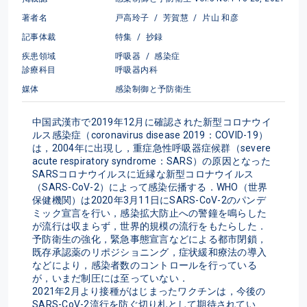
著者名
戸高玲子
/
芳賀慧
/
片山 和彦
記事体裁
特集
/
抄録
疾患領域
呼吸器
/
感染症
診療科目
呼吸器内科
媒体
感染制御と予防衛生
中国武漢市で2019年12月に確認された新型コロナウイ
ルス感染症（coronavirus disease 2019：COVID-19）
は，2004年に出現し，重症急性呼吸器症候群（severe 
acute respiratory syndrome：SARS）の原因となった
SARSコロナウイルスに近縁な新型コロナウイルス
（SARS-CoV-2）によって感染伝播する．WHO（世界
保健機関）は2020年3月11日にSARS-CoV-2のパンデ
ミック宣言を行い，感染拡大防止への警鐘を鳴らした
が流行は収まらず，世界的規模の流行をもたらした．
予防衛生の強化，緊急事態宣言などによる都市閉鎖，
既存承認薬のリポジショニング，症状緩和療法の導入
などにより，感染者数のコントロールを行っている
が，いまだ制圧には至っていない．
2021年2月より接種がはじまったワクチンは，今後の
SARS-CoV-2流行を防ぐ切り札として期待されてい