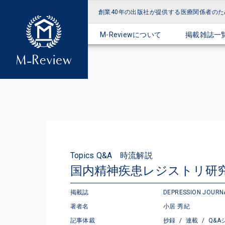
創業40年の出版社が提供する
医療関係者のた
M-Reviewについて
掲載雑誌一
Topics Q&A 時流解説
国内精神疾患レジストリ研
掲載誌
DEPRESSION JOURNAL
著者名
小居 秀紀
記事体裁
抄録
/
連載
/
Q&A