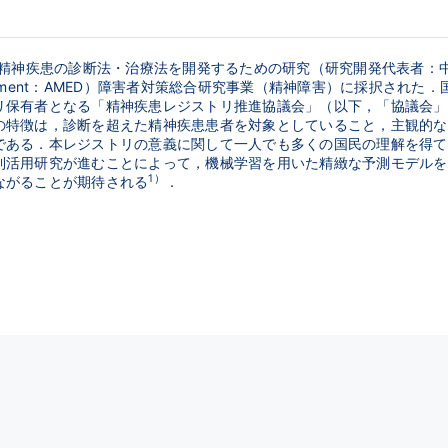
り精神疾患の診断法・治療法を開発するための研究（研究開発代表者：中込
 and Development：AMED）障害者対策総合研究事業（精神障害）に採
リ保有者となる「精神疾患レジストリ推進協議会」（以下，「協議会」
の特徴は，診断を超えた精神疾患患者を対象としていること，主観的な
である．本レジストリの意義に関して一人でも多くの国民の理解を得て
利活用研究が進むことによって，機械学習を用いた精緻な予測モデルを
1）
ながることが期待される
．