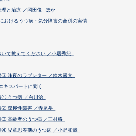
理と治療 ／岡田俊 ほか
態におけるうつ病・気分障害の合併の実情
ついて教えてください ／小居秀紀
③ 昨夜のラブレター ／鈴木國文
精神医学のエキスパートに聞く
① うつ病 ／白川治
② 双極性障害 ／寺尾岳
③ 高齢者のうつ病 ／三村將
④ 児童思春期のうつ病 ／小野和哉