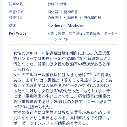
記事体裁
抄録
/
特集
疾患領域
消化器
/
精神疾患
診療科目
心療内科
/
精神科
/
消化器内科
媒体
Frontiers in Alcoholism
Key Words
女性，性差，若年発症，重複障害，ボーダー
ラインシフト
女性のアルコール依存症は増加傾向にある。久里浜医
療センターでは現在から30年の間に女性新患数は約2
倍となった。背景には女性の飲酒率の増加があると考
えられる。
女性のアルコール依存症には大きく分けて2つの特徴が
ある。まず1つは，男性より若くして発症することであ
る。全国調査では入院患者のピークが男性は50歳代だ
ったのに対し，女性は30歳代だった。もう1つは，男性
に比べ重複障害が多いことである。摂食障害は頻度の
高い重複障害であり，20歳代の女性アルコール患者で
は72％に認められた。
女性の依存症には男性とは異なる背景があるため，個
別のかかわりも重要とされる。集団療法を行う際には
ボーダーラインシフトが効果的と考える。