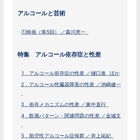
アルコールと芸術
①映画（第5回） ／森川恵一
特集 アルコール依存症と性差
1．アルコール依存症の性差 ／樋口進 ほか
2．アルコール性臓器障害の性差 ／池嶋健一
3．依存メカニズムの性差 ／廣中直行
4．飲酒パターン・関連問題の性差 ／金城文
5．胎児性アルコール症候群 ／井上祐紀