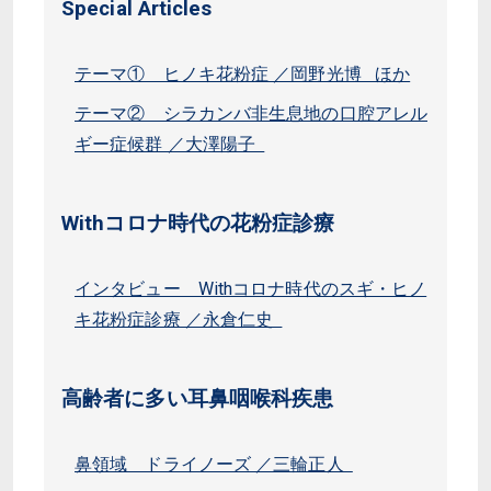
Special Articles
テーマ① ヒノキ花粉症 ／岡野光博 ほか
テーマ② シラカンバ非生息地の口腔アレル
ギー症候群 ／大澤陽子
Withコロナ時代の花粉症診療
インタビュー Withコロナ時代のスギ・ヒノ
キ花粉症診療 ／永倉仁史
高齢者に多い耳鼻咽喉科疾患
鼻領域 ドライノーズ ／三輪正人