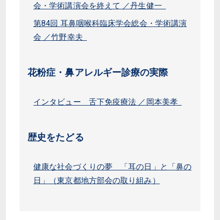
会・学術講演会を終えて ／丹生健一
第84回 耳鼻咽喉科臨床学会総会・学術講演
会 ／竹野幸夫
花粉症・鼻アレルギー診療の実際
インタビュー 舌下免疫療法 ／岡本美孝
歴史をたどる
健康な社会づくりの夢 「耳の日」と「鼻の
日」（東京都地方部会の取り組み）