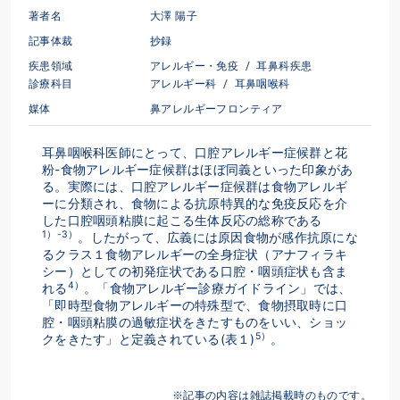
著者名
大澤 陽子
記事体裁
抄録
疾患領域
アレルギー・免疫
/
耳鼻科疾患
診療科目
アレルギー科
/
耳鼻咽喉科
媒体
鼻アレルギーフロンティア
耳鼻咽喉科医師にとって、口腔アレルギー症候群と花
粉-食物アレルギー症候群はほぼ同義といった印象があ
る。実際には、口腔アレルギー症候群は食物アレルギ
ーに分類され、食物による抗原特異的な免疫反応を介
した口腔咽頭粘膜に起こる生体反応の総称である
1）-3）
。したがって、広義には原因食物が感作抗原にな
るクラス１食物アレルギーの全身症状（アナフィラキ
シー）としての初発症状である口腔・咽頭症状も含ま
4）
れる
。「食物アレルギー診療ガイドライン」では、
「即時型食物アレルギーの特殊型で、食物摂取時に口
腔・咽頭粘膜の過敏症状をきたすものをいい、ショッ
5）
クをきたす」と定義されている(表１)
。
※記事の内容は雑誌掲載時のものです。