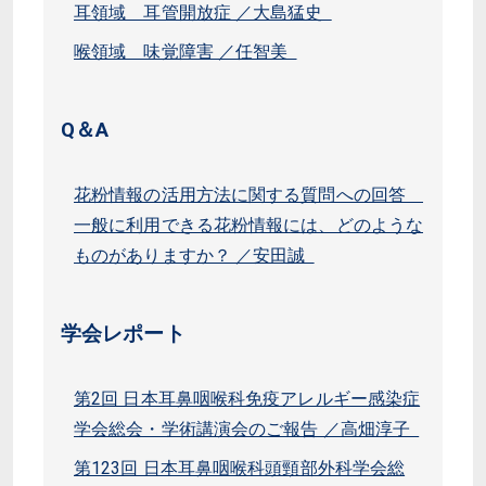
耳領域 耳管開放症 ／大島猛史
喉領域 味覚障害 ／任智美
Q＆A
花粉情報の活用方法に関する質問への回答
一般に利用できる花粉情報には、どのような
ものがありますか？ ／安田誠
学会レポート
第2回 日本耳鼻咽喉科免疫アレルギー感染症
学会総会・学術講演会のご報告 ／高畑淳子
第123回 日本耳鼻咽喉科頭頸部外科学会総