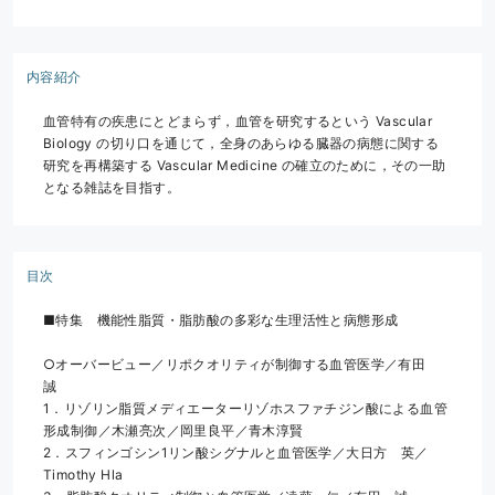
内容紹介
血管特有の疾患にとどまらず，血管を研究するという Vascular 
Biology の切り口を通じて，全身のあらゆる臓器の病態に関する
研究を再構築する Vascular Medicine の確立のために，その一助
となる雑誌を目指す。
目次
■特集　機能性脂質・脂肪酸の多彩な生理活性と病態形成
○オーバービュー／リポクオリティが制御する血管医学／有田　
誠
1．リゾリン脂質メディエーターリゾホスファチジン酸による血管
形成制御／木瀬亮次／岡里良平／青木淳賢
2．スフィンゴシン1リン酸シグナルと血管医学／大日方　英／
Timothy Hla