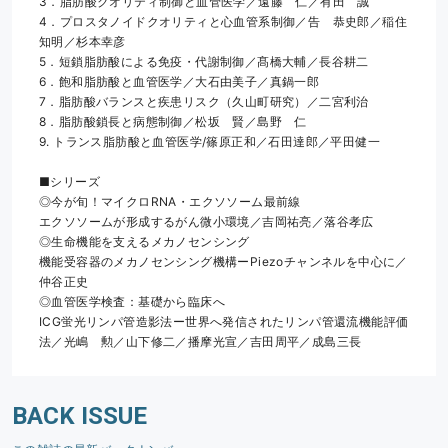
3．脂肪酸クオリティ制御と血管医学／遠藤　仁／有田　誠
4．プロスタノイドクオリティと心血管系制御／告　恭史郎／稲住
知明／杉本幸彦
5．短鎖脂肪酸による免疫・代謝制御／髙橋大輔／長谷耕二
6．飽和脂肪酸と血管医学／大石由美子／真鍋一郎
7．脂肪酸バランスと疾患リスク（久山町研究）／二宮利治
8．脂肪酸鎖長と病態制御／松坂　賢／島野　仁
9. トランス脂肪酸と血管医学/篠原正和／石田達郎／平田健一
■シリーズ
◎今が旬！マイクロRNA・エクソソーム最前線
エクソソームが形成するがん微小環境／吉岡祐亮／落谷孝広
◎生命機能を支えるメカノセンシング
機能受容器のメカノセンシング機構ーPiezoチャンネルを中心に／
仲谷正史
◎血管医学検査：基礎から臨床へ
ICG蛍光リンパ管造影法ー世界へ発信されたリンパ管還流機能評価
法／光嶋　勲／山下修二／播摩光宣／吉田周平／成島三長
BACK ISSUE