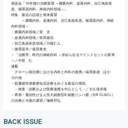
座談会「10年後の治療展望 ～腫瘍内科、血液内科、自己免疫疾
患、循環器内科、神経内科領域～」
特集　最近の話題と将来展望
　　　～腫瘍内科、血液内科、自己免疫疾患、循環器内科、神経
内科領域～
・腫瘍内科領域／室　圭
・血液内科領域／前田嘉信
・自己免疫疾患領域／川畑仁人
・循環器学／坂田泰史
・「治療学」時代の神経内科 ～求められるマインドセットの変革
～／中原　仁
連載
　クローン病治療における内科と外科の連携／福岡達成　ほか
その他
・筋萎縮性側索硬化症診療をめぐる最近の潮流
　－検査・診断および医療連携を中心として－／大久保卓哉
・再発・難治性びまん性大細胞型B 細胞リンパ腫（R/R DLBCL）
の治療と今後の展望／塚崎邦弘
BACK ISSUE