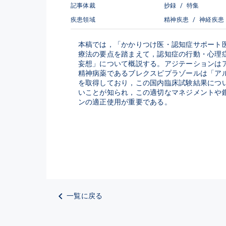
記事体裁
抄録
/
特集
疾患領域
精神疾患
/
神経疾患
本稿では，「かかりつけ医・認知症サポート医
療法の要点を踏まえて，認知症の行動・心理症状（beha
妄想」について概説する。アジテーションはアルツ
精神病薬であるブレクスピプラゾールは「ア
を取得しており，この国内臨床試験結果についても触
いことが知られ，この適切なマネジメントや
ンの適正使用が重要である。
一覧に戻る