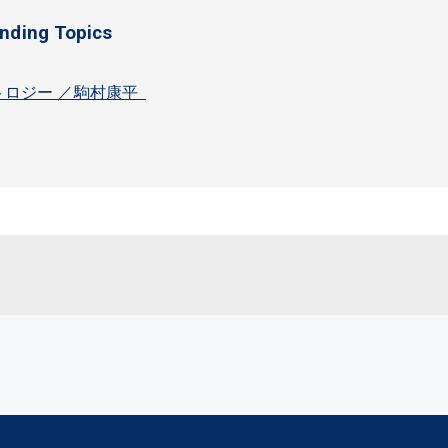
ending Topics
トロジー ／駒村康平