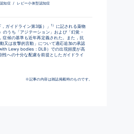
型認知症
/
レビー小体型認知症
1）
下，ガイドライン第3版）」
に記される薬物
ia：BPSD）のうち「アジテーション」および「幻覚・
出現し，症候の基準も近年再定義された。また，抗
動又は攻撃的言動」について適応追加の承認
Lewy bodies：DLB）での出現頻度が高
別性への十分な配慮を前提としたガイドライ
※記事の内容は雑誌掲載時のものです。