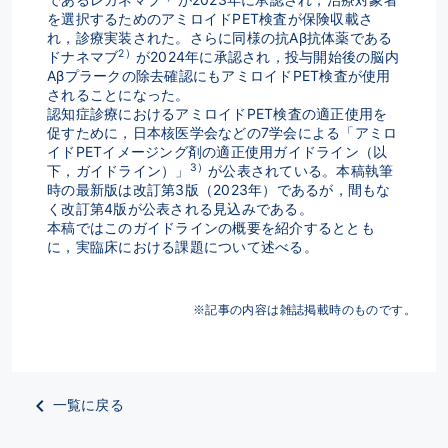
を選択するためのアミロイドPET検査が保険収載さ
れ，診療実装された。さらに同様の抗Aβ抗体薬である
2）
ドナネマブ
が2024年に承認され，投与開始後の脳内
Aβプラークの除去確認にもアミロイドPET検査が使用
されることになった。
認知症診療におけるアミロイドPET検査の適正使用を
促すために，日本核医学会などの7学会による「アミロ
イドPETイメージング剤の適正使用ガイドライン（以
3）
下，ガイドライン）」
が公表されている。本稿執筆
時の最新版は改訂第3版（2023年）であるが，間もな
く改訂第4版が公表される見込みである。
本稿ではこのガイドラインの概要を紹介するととも
に，実臨床における課題について述べる。
※記事の内容は雑誌掲載時のものです。
一覧に戻る