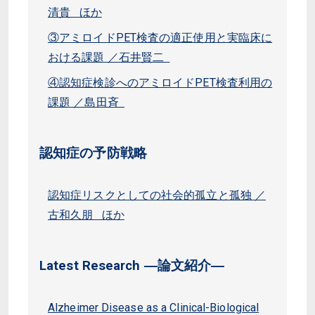
清貴 ほか
③アミロイドPET検査の適正使用と実臨床に
おける課題 ／石井賢二
④認知症検診へのアミロイドPET検査利用の
課題 ／島田斉
認知症の予防戦略
認知症リスクとしての社会的孤立と孤独 ／
古和久朋 ほか
Latest Research ―論文紹介―
Alzheimer Disease as a Clinical-Biological