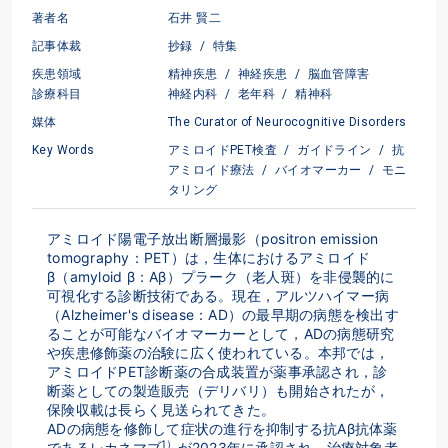
著者名
石井 賢二
記事体裁
抄録
/
特集
疾患領域
精神疾患
/
神経疾患
/
脳血管障害
診療科目
神経内科
/
老年科
/
精神科
媒体
The Curator of Neurocognitive Disorders
Key Words
アミロイドPET検査
/
ガイドライン
/
抗
アミロイド療法
/
バイオマーカー
/
モニ
タリング
アミロイド陽電子放出断層撮影（positron emission 
tomography：PET）は，生体におけるアミロイド
β（amyloid β：Aβ）プラーク（老人斑）を非侵襲的に
可視化する診断技術である。現在，アルツハイマー病
（Alzheimer's disease：AD）の最早期の病態を検出す
ることが可能なバイオマーカーとして，ADの病態研究
や疾患修飾薬の治験に広く使われている。本邦では，
アミロイドPET診断薬の合成装置が薬事承認され，診
断薬としての製造販売（デリバリ）も開始されたが，
保険収載は長らく見送られてきた。
ADの病態を修飾して症状の進行を抑制する抗Aβ抗体薬
1）
であるレカネマブ
が2023年に承認され，治療対象者