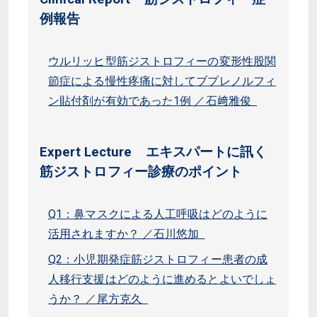
例報告
ウルリッヒ型筋ジストロフィーの変形性股関
節症による慢性疼痛に対してブプレノルフィ
ン貼付剤が有効であった1例 ／石﨑雅俊
Expert Lecture エキスパートに訊く
筋ジストロフィー診療のポイント
Q1：鼻マスクによる人工呼吸はどのように
活用されますか？ ／石川悠加
Q2：小児期発症筋ジストロフィー患者の成
人移行支援はどのように進めるとよいでしょ
うか？ ／尾方克久