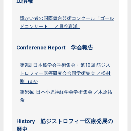
辺情報
障がい者の国際舞台芸術コンクール「ゴール
ドコンサート」 ／貝谷嘉洋
Conference Report 学会報告
第9回 日本筋学会学術集会・第10回 筋ジス
トロフィー医療研究会合同学術集会 ／松村
剛 ほか
第65回 日本小児神経学会学術集会 ／木原祐
希
History 筋ジストロフィー医療発展の
歴史