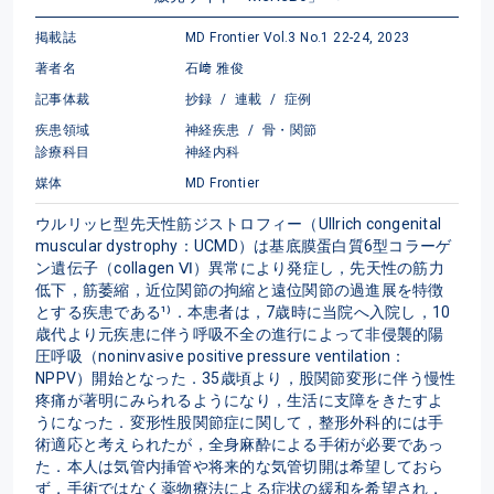
掲載誌
MD Frontier Vol.3 No.1 22-24, 2023
著者名
石﨑 雅俊
記事体裁
抄録
/
連載
/
症例
疾患領域
神経疾患
/
骨・関節
診療科目
神経内科
媒体
MD Frontier
ウルリッヒ型先天性筋ジストロフィー（Ullrich congenital 
muscular dystrophy：UCMD）は基底膜蛋白質6型コラーゲ
ン遺伝子（collagen Ⅵ）異常により発症し，先天性の筋力
低下，筋萎縮，近位関節の拘縮と遠位関節の過進展を特徴
とする疾患である¹⁾．本患者は，7歳時に当院へ入院し，10
歳代より元疾患に伴う呼吸不全の進行によって非侵襲的陽
圧呼吸（noninvasive positive pressure ventilation：
NPPV）開始となった．35歳頃より，股関節変形に伴う慢性
疼痛が著明にみられるようになり，生活に支障をきたすよ
うになった．変形性股関節症に関して，整形外科的には手
術適応と考えられたが，全身麻酔による手術が必要であっ
た．本人は気管内挿管や将来的な気管切開は希望しておら
ず，手術ではなく薬物療法による症状の緩和を希望され，