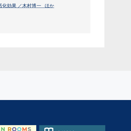
化効果 ／木村博一 ほか