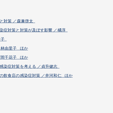
と対策 ／森兼啓太
染症対策と対策が及ぼす影響 ／橘淳
景子
／林由里子 ほか
冨岡千花子 ほか
感染症対策を考える ／貞升健志
の飲食店の感染症対策 ／井河和仁 ほか