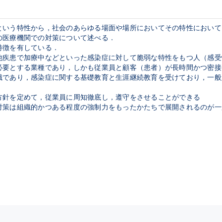
という特性から，社会のあらゆる場面や場所においてその特性において
医療機関での対策について述べる．

徴を有している．

疾患で加療中などといった感染症に対して脆弱な特性をもつ人（感受
必要とする業種であり，しかも従業員と顧客（患者）が長時間かつ密接
職であり，感染症に関する基礎教育と生涯継続教育を受けており，一般
針を定めて，従業員に周知徹底し，遵守をさせることができる

対策は組織的かつある程度の強制力をもったかたちで展開されるのが一