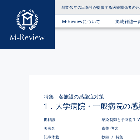
創業40年の出版社が提供する
医療関係者のた
M-Reviewについて
掲載雑誌一
特集 各施設の感染症対策
1．大学病院・一般病院の感
掲載誌
感染制御と予防衛生 Vol.8
著者名
森兼 啓太
記事体裁
抄録
/
特集