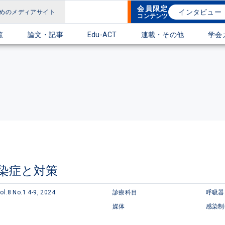
会員限定
インタビュー
めのメディアサイト
コンテンツ
覧
論文・記事
Edu-ACT
連載・その他
学会
染症と対策
 No.1 4-9, 2024
診療科目
呼吸
媒体
感染制