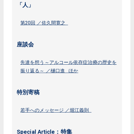
「人」
第20回 ／佐久間寛之
座談会
先達を想う～アルコール依存症治療の歴史を
振り返る～ ／樋口進 ほか
特別寄稿
若手へのメッセージ ／堀江義則
Special Article：特集