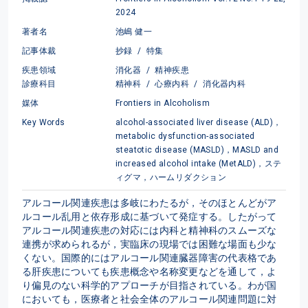
2024
著者名
池嶋 健一
記事体裁
抄録
/
特集
疾患領域
消化器
/
精神疾患
診療科目
精神科
/
心療内科
/
消化器内科
媒体
Frontiers in Alcoholism
Key Words
alcohol-associated liver disease (ALD)，
metabolic dysfunction-associated
steatotic disease (MASLD)，MASLD and
increased alcohol intake (MetALD)，ステ
ィグマ，ハームリダクション
アルコール関連疾患は多岐にわたるが，そのほとんどがア
ルコール乱用と依存形成に基づいて発症する。したがって
アルコール関連疾患の対応には内科と精神科のスムーズな
連携が求められるが，実臨床の現場では困難な場面も少な
くない。国際的にはアルコール関連臓器障害の代表格であ
る肝疾患についても疾患概念や名称変更などを通して，よ
り偏見のない科学的アプローチが目指されている。わが国
においても，医療者と社会全体のアルコール関連問題に対