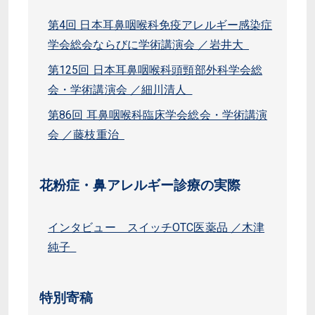
第4回 日本耳鼻咽喉科免疫アレルギー感染症
学会総会ならびに学術講演会 ／岩井大
第125回 日本耳鼻咽喉科頭頸部外科学会総
会・学術講演会 ／細川清人
第86回 耳鼻咽喉科臨床学会総会・学術講演
会 ／藤枝重治
花粉症・鼻アレルギー診療の実際
インタビュー スイッチOTC医薬品 ／木津
純子
特別寄稿