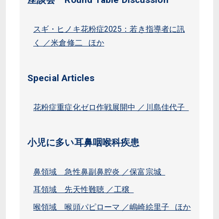
座談会 Round Table Discussion
スギ・ヒノキ花粉症2025：若き指導者に訊
く ／米倉修二 ほか
Special Articles
花粉症重症化ゼロ作戦展開中 ／川島佳代子
小児に多い耳鼻咽喉科疾患
鼻領域 急性鼻副鼻腔炎 ／保富宗城
耳領域 先天性難聴 ／工穣
喉領域 喉頭パピローマ ／嶋崎絵里子 ほか