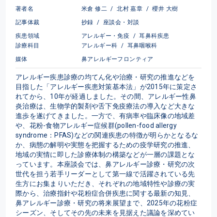
著者名
米倉 修二
/
北村 嘉章
/
櫻井 大樹
記事体裁
抄録
/
座談会・対談
疾患領域
アレルギー・免疫
/
耳鼻科疾患
診療科目
アレルギー科
/
耳鼻咽喉科
媒体
鼻アレルギーフロンティア
アレルギー疾患診療の均てん化や治療・研究の推進などを
目指した「アレルギー疾患対策基本法」が2015年に策定さ
れてから、10年が経過しました。その間、アレルギー性鼻
炎治療は、生物学的製剤や舌下免疫療法の導入など大きな
進歩を遂げてきました。一方で、有病率や臨床像の地域差
や、花粉-食物アレルギー症候群(pollen-food allergy 
syndrome：PFAS)などの関連疾患の特徴が明らかとなるな
か、病態の解明や実態を把握するための疫学研究の推進、
地域の実情に即した診療体制の構築などが一層の課題とな
っています。本座談会では、鼻アレルギー診療・研究の次
世代を担う若手リーダーとして第一線で活躍されている先
生方にお集まりいただき、それぞれの地域特性や診療の実
際から、治療指針や花粉症合併疾患に関する最新の知見、
鼻アレルギー診療・研究の将来展望まで、2025年の花粉症
シーズン、そしてその先の未来を見据えた議論を深めてい