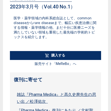
2023年3月号（Vol.40 No.1）
医学・薬学領域の内科系総合誌として、common 
diseaseからrare diseaseまで、幅広い疾患治療に関
する情報・薬学情報の他、まだ十分に医療ニーズを
満たしていない領域も重視した最先端の学術的トピ
ックスを紹介します。
購入する
販売サイト「MeReBo」へ
復刊に寄せて
雑誌『Pharma Medica』と髙久史麿先生の思
い出 ／松澤佑次
『Pharma Medica』復刊にあたり ／北村聖