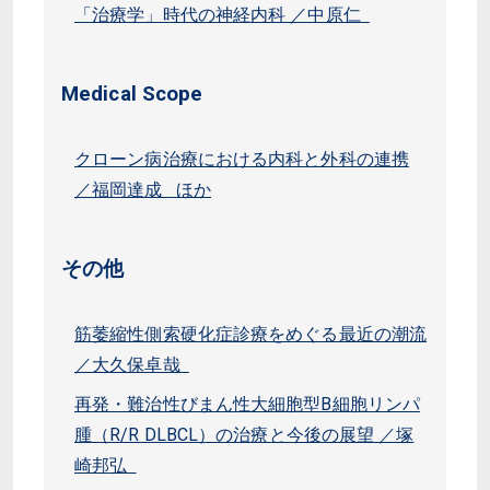
「治療学」時代の神経内科 ／中原仁
Medical Scope
クローン病治療における内科と外科の連携
／福岡達成 ほか
その他
筋萎縮性側索硬化症診療をめぐる最近の潮流
／大久保卓哉
再発・難治性びまん性大細胞型B細胞リンパ
腫（R/R DLBCL）の治療と今後の展望 ／塚
崎邦弘