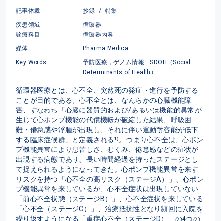
記事体裁
抄録
/
特集
疾患領域
循環器
診療科目
循環器内科
媒体
Pharma Medica
Key Words
予防医療，ゲノム情報，SDOH（Social
Determinants of Health）
循環器医療とは、心不全、突然死の発症・進行を予防する
ことが目的である。心不全とは、なんらかの心臓機能障
害、すなわち「心臓に器質的および/あるいは機能的異常が
生じて心ポンプ機能の代償機転が破綻した結果、呼吸困
難・倦怠感や浮腫が出現し、それに伴い運動耐容能が低下
する臨床症候群」と定義される¹⁾。つまり心不全は、心ポン
プ機能異常により息苦しさ、むくみ、倦怠感などの症状が
出現する病態であり、長い時間経過を持ったステージとし
て捉えられるようになってきた。心ポンプ機能異常を来す
リスクを持つ「心不全の高リスク（ステージA）」、心ポン
プ機能異常を来しているが、心不全症状は出現していない
「前心不全状態（ステージB）」、心不全症状を来している
「心不全（ステージC）」、治療抵抗性となり頻回に入院を
繰り返すようになる「重症心不全（ステージD）」の4つの