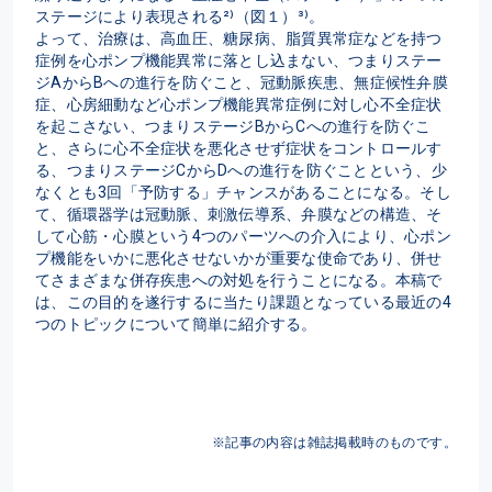
ステージにより表現される²⁾（図１）³⁾。

よって、治療は、高血圧、糖尿病、脂質異常症などを持つ
症例を心ポンプ機能異常に落とし込まない、つまりステー
ジAからBへの進行を防ぐこと、冠動脈疾患、無症候性弁膜
症、心房細動など心ポンプ機能異常症例に対し心不全症状
を起こさない、つまりステージBからCへの進行を防ぐこ
と、さらに心不全症状を悪化させず症状をコントロールす
る、つまりステージCからDへの進行を防ぐことという、少
なくとも3回「予防する」チャンスがあることになる。そし
て、循環器学は冠動脈、刺激伝導系、弁膜などの構造、そ
して心筋・心膜という4つのパーツへの介入により、心ポン
プ機能をいかに悪化させないかが重要な使命であり、併せ
てさまざまな併存疾患への対処を行うことになる。本稿で
は、この目的を遂行するに当たり課題となっている最近の4
つのトピックについて簡単に紹介する。
※記事の内容は雑誌掲載時のものです。