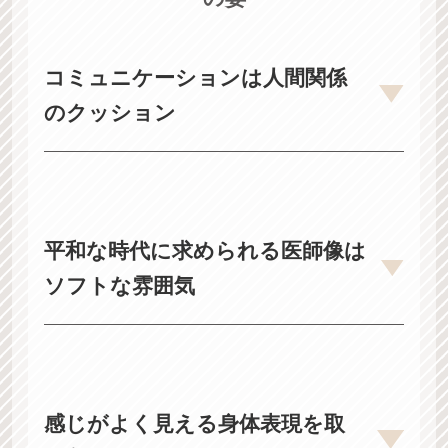
著
者
紹
コミュニケーションは人間関係
介
のクッション
ご
注
経済的な豊かさを増し成熟した現代社会は、政
文
治、経済、社会などあらゆる領域で転換期を迎え
ています。特に、平成の30年間はさまざまなサー
平和な時代に求められる医師像は
ビスで消費者のニーズが多様化し、より細やかで
ソフトな雰囲気
スピーディーな質の高いサービスが要求されるよ
うになりました。
医療の世界でも、患者さんによる医療サービスに
現代の患者さんは、医師に対してソフトな印象を
対する査定が始まっています。
求めており、威厳のある重い印象を好まない傾向
競争はサービスを競い合って内容をよくするメリ
にあります。患者さんに「温かみがある、人間味
感じがよく見える身体表現を取
ットもある一方で、過重労働が起こりやすい医療
がある」と感じてもらうことは、信頼感につなが