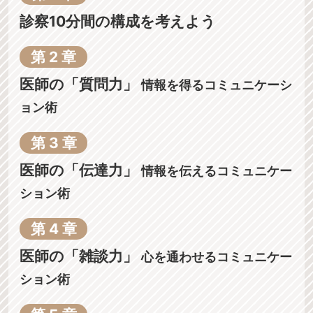
診察10分間の構成を考えよう
第 2 章
医師の「質問力」
情報を得るコミュニケーシ
ョン術
第 3 章
医師の「伝達力」
情報を伝えるコミュニケー
ション術
第 4 章
コ
医師の「雑談力」
心を通わせるコミュニケー
メ
ション術
ン
ト