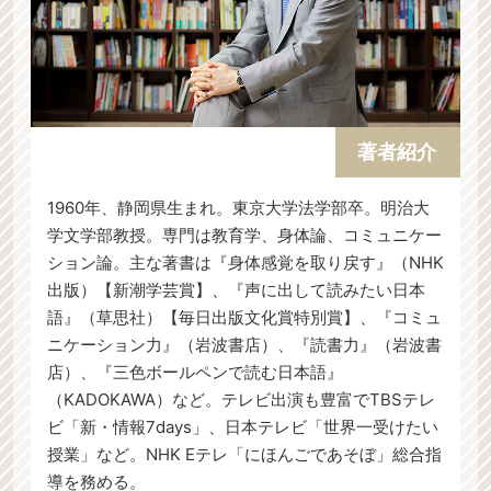
す。
す。
医師は医療の質の追求と同時に、コミュニケーシ
ョンにもプロ意識を拡大して患者さんに応対する
ことが求められる時代になったのです。
著者紹介
1960年、静岡県生まれ。東京大学法学部卒。明治大
学文学部教授。専門は教育学、身体論、コミュニケー
ション論。主な著書は『身体感覚を取り戻す』（NHK
出版）【新潮学芸賞】、『声に出して読みたい日本
語』（草思社）【毎日出版文化賞特別賞】、『コミュ
ニケーション力』（岩波書店）、『読書力』（岩波書
店）、『三色ボールペンで読む日本語』
（KADOKAWA）など。テレビ出演も豊富でTBSテレ
ビ「新・情報7days」、日本テレビ「世界一受けたい
授業」など。NHK Eテレ「にほんごであそぼ」総合指
導を務める。