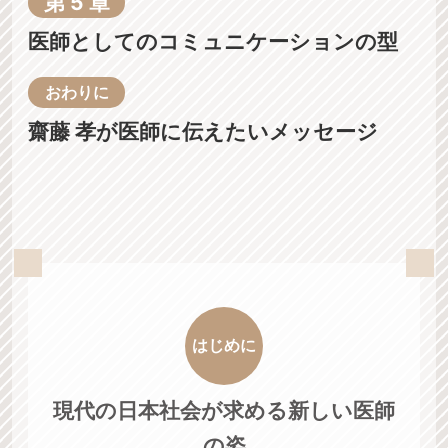
第 5 章
動
医師としてのコミュニケーションの型
画
おわりに
書
評
齋藤 孝が医師に伝えたいメッセージ
詳
細
も
く
じ
は
はじめに
じ
め
現代の日本社会が求める新しい医師
に
の姿