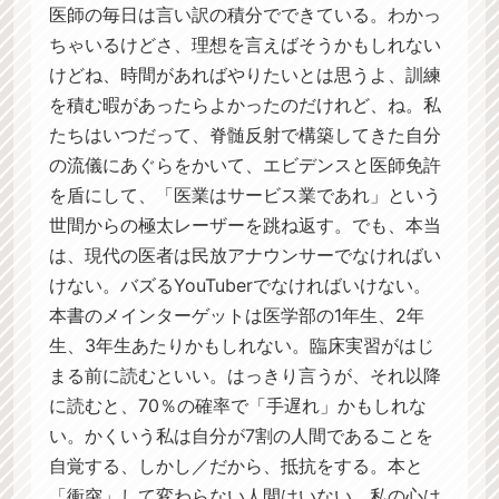
医師の毎日は言い訳の積分でできている。わかっ
ちゃいるけどさ、理想を言えばそうかもしれない
けどね、時間があればやりたいとは思うよ、訓練
を積む暇があったらよかったのだけれど、ね。私
たちはいつだって、脊髄反射で構築してきた自分
の流儀にあぐらをかいて、エビデンスと医師免許
を盾にして、「医業はサービス業であれ」という
世間からの極太レーザーを跳ね返す。でも、本当
は、現代の医者は民放アナウンサーでなければい
けない。バズるYouTuberでなければいけない。
本書のメインターゲットは医学部の1年生、2年
生、3年生あたりかもしれない。臨床実習がはじ
まる前に読むといい。はっきり言うが、それ以降
に読むと、70％の確率で「手遅れ」かもしれな
い。かくいう私は自分が7割の人間であることを
自覚する、しかし／だから、抵抗をする。本と
「衝突」して変わらない人間はいない。私の心は