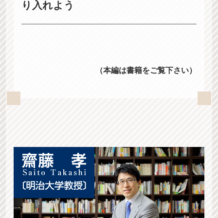
の現場では医療者の疲弊という問題がしばしば指
り入れよう
ります。
摘されるようになりました。
医師が患者さんに対して親しみある好印象を持っ
このように医師を取り巻く環境は厳しくなってい
てもらうには、自分にとって「普通」と感じる表
患者さんに医師が感じのよい人物であると印象づ
る中で、それを和らげるのが人間関係のクッショ
現型よりも、意識的に感じがよく見える表現型を
けるには、個人本来の気質とは切り離して、柔ら
ンである「コミュニケーション」です。
とることです。診察のときに、おとなしい性格の
かい温かみのある雰囲気を表現する技を身につけ
コミュニケーションは他者との意思疎通を図っ
（本編は書籍をご覧下さい）
人が本来の気質のまま、控えめな表情や身体表現
ることです。顔の表情、声、話し方など身体表現
て、信頼関係を構築する一助となります。
で患者さんを迎え入れると、患者さんの目にはそ
の手法を上手に使うことで、感じのよさを自然に
人は他者とコミュニケーションをとる際に、相手
っけなく見えて、よい心証は得られないでしょ
表せるようになります。
の表情や声などの身体表現を直感的に観察し、温
う。
本書では、代表的な医療場面として診察に焦点を
かみのある人間なのかどうかを瞬時に判断してい
医療も消費者（患者）へのサービスという側面を
当て、短時間のうちに繰り広げられる患者さんと
ます。緊張や防衛本能で表情や声などに硬さが表
持ちますので、「感じのよさ」は医療サービスの
のコミュニケーションで信頼を獲得するために、
れると、怖く、冷たく映ってしまい、苦手意識を
質を測る価値基準のひとつと受けとれます。
「質問力」「伝達力」「雑談力」を取り上げ、そ
感じさせてしまいます。
例えば、アナウンサーは、マスメディアを視聴す
れらを磨くためのさまざまな大技・小技を紹介し
現代のコミュニケーションにおいて好まれる特性
る幅広い世代に受け入れてもらうため、さわやか
ます。これらのコミュニケーション術は、医師─
は、ソフト（物腰が柔らかい）、軽やかさ、温か
な雰囲気を身につけています。同様に、令和の時
患者関係を良好なものにし、医師の好感度、患者
みです。
代の医師にもさわやかな印象が求められていま
さんの満足度の向上に役立つことを願っていま